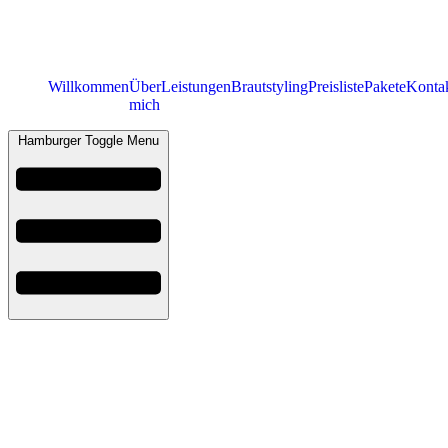
Willkommen
Über
Leistungen
Brautstyling
Preisliste
Pakete
Konta
mich
Hamburger Toggle Menu