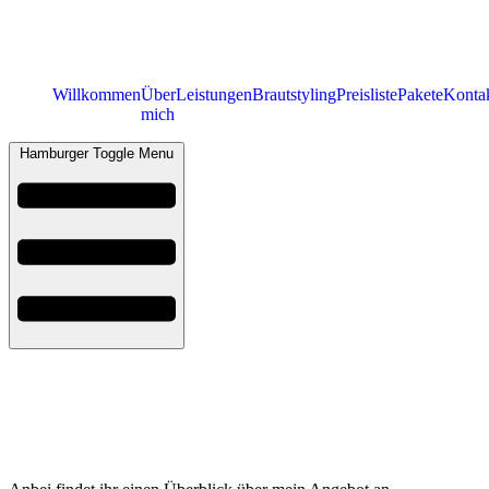
Willkommen
Über
Leistungen
Brautstyling
Preisliste
Pakete
Konta
mich
Hamburger Toggle Menu