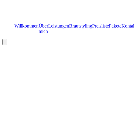
Willkommen
Über
Leistungen
Brautstyling
Preisliste
Pakete
Konta
mich
Hamburger Toggle Menu